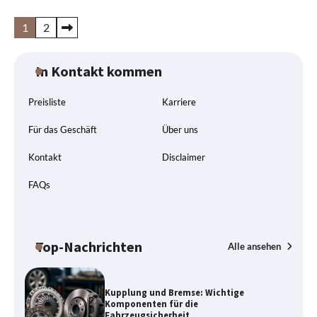
Seitennummerierung
1
2
der
Beiträge
In Kontakt kommen
Preisliste
Karriere
Für das Geschäft
Über uns
Kontakt
Disclaimer
FAQs
Top-Nachrichten
Alle ansehen
Kupplung und Bremse: Wichtige
Komponenten für die
Fahrzeugsicherheit