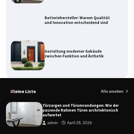
Gestaltung moderner Gebäude
zwischen Funktion und Ästhetik
Kupplung und Bremse: Wichtige
Komponenten für die
Fahrzeugsicherheit
Danzig zwischen Geschichte,
Architektur und modernem Tourismus
Kleine Liste
Alle ansehen
Türzargen und Türumrandungen: Wie der
passende Rahmen Türen architektonisch
aufwertet
Funksteuerung Rolladen – Moderne
Steuerungssysteme für mehr Komfort
admin
April 28, 2026
und Sicherheit