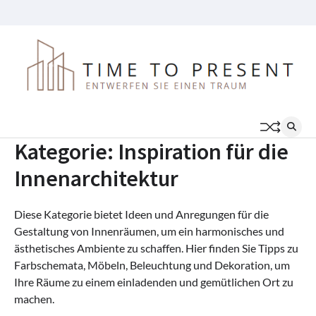
Skip
Preisliste
Karriere
Für
Über
Kontakt
Disclaimer
FAQs
to
das
uns
content
Geschäft
Kategorie:
Inspiration für die
Innenarchitektur
Diese Kategorie bietet Ideen und Anregungen für die
Gestaltung von Innenräumen, um ein harmonisches und
ästhetisches Ambiente zu schaffen. Hier finden Sie Tipps zu
Farbschemata, Möbeln, Beleuchtung und Dekoration, um
Ihre Räume zu einem einladenden und gemütlichen Ort zu
machen.