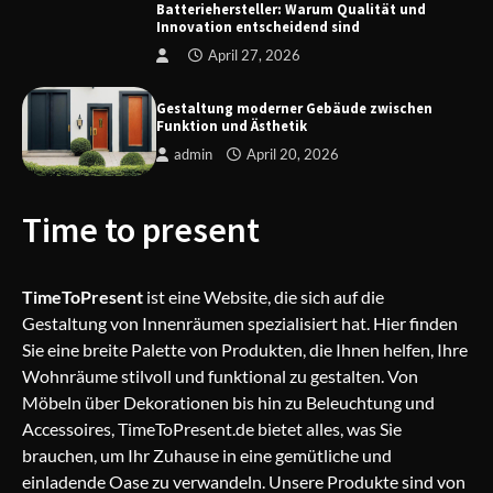
Batteriehersteller: Warum Qualität und
Innovation entscheidend sind
Türzargen und Türumrandungen: Wie
April 27, 2026
der passende Rahmen Türen
architektonisch aufwertet
Gestaltung moderner Gebäude zwischen
Funktion und Ästhetik
admin
April 20, 2026
Batteriehersteller: Warum Qualität
und Innovation entscheidend sind
Time to present
TimeToPresent
ist eine Website, die sich auf die
Gestaltung moderner Gebäude
Gestaltung von Innenräumen spezialisiert hat. Hier finden
zwischen Funktion und Ästhetik
Sie eine breite Palette von Produkten, die Ihnen helfen, Ihre
Wohnräume stilvoll und funktional zu gestalten. Von
Möbeln über Dekorationen bis hin zu Beleuchtung und
Accessoires, TimeToPresent.de bietet alles, was Sie
brauchen, um Ihr Zuhause in eine gemütliche und
einladende Oase zu verwandeln. Unsere Produkte sind von