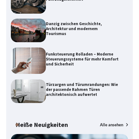
Danzig zwischen Geschichte,
Architektur und modernem
Tourismus
Funksteuerung Rolladen – Moderne
Steuerungssysteme für mehr Komfort
und Sicherheit
Türzargen und Türumrandungen: Wie
Danzig zwischen Geschichte,
der passende Rahmen Türen
Architektur und modernem Tourismus
architektonisch aufwertet
Funksteuerung Rolladen – Moderne
Heiße Neuigkeiten
Alle ansehen
Steuerungssysteme für mehr Komfort
und Sicherheit