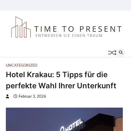
Skip
Preisliste
Karriere
Für
Über
Kontakt
Disclaimer
FAQs
to
das
uns
content
Geschäft
UNCATEGORIZED
Hotel Krakau: 5 Tipps für die
perfekte Wahl Ihrer Unterkunft
Februar 3, 2026