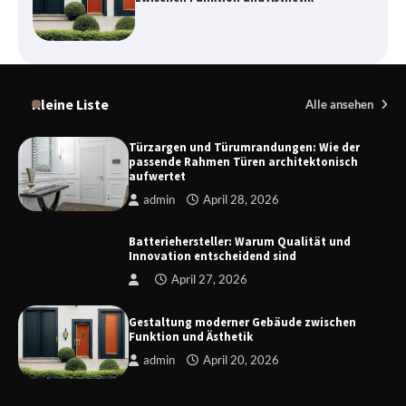
Fahrzeugsicherheit
Danzig zwischen Geschichte,
Architektur und modernem Tourismus
Kleine Liste
Alle ansehen
Türzargen und Türumrandungen: Wie der
passende Rahmen Türen architektonisch
aufwertet
Funksteuerung Rolladen – Moderne
Steuerungssysteme für mehr Komfort
admin
April 28, 2026
und Sicherheit
Batteriehersteller: Warum Qualität und
Innovation entscheidend sind
Türzargen und Türumrandungen: Wie
April 27, 2026
der passende Rahmen Türen
architektonisch aufwertet
Gestaltung moderner Gebäude zwischen
Funktion und Ästhetik
admin
April 20, 2026
Batteriehersteller: Warum Qualität
und Innovation entscheidend sind