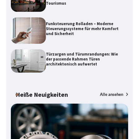
Tourismus
Funksteuerung Rolladen – Moderne
Steuerungssysteme für mehr Komfort
und Sicherheit
Türzargen und Türumrandungen: Wie
Danzig zwischen Geschichte,
der passende Rahmen Türen
Architektur und modernem Tourismus
architektonisch aufwertet
Funksteuerung Rolladen – Moderne
Heiße Neuigkeiten
Alle ansehen
Steuerungssysteme für mehr Komfort
und Sicherheit
Türzargen und Türumrandungen: Wie
der passende Rahmen Türen
architektonisch aufwertet