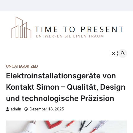
Skip
Preisliste
Karriere
Für
Über
Kontakt
Disclaimer
FAQs
to
das
uns
content
Geschäft
UNCATEGORIZED
Elektroinstallationsgeräte von
Kontakt Simon – Qualität, Design
und technologische Präzision
admin
Dezember 18, 2025