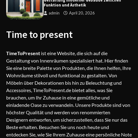
Gestaltung moderner Gebäude zwischen
Funktion und Ästhetik
admin
April 20, 2026
Batteriehersteller: Warum Qualität
und Innovation entscheidend sind
Time to present
TimeToPresent
ist eine Website, die sich auf die
Gestaltung moderner Gebäude
Gestaltung von Innenräumen spezialisiert hat. Hier finden
zwischen Funktion und Ästhetik
Sie eine breite Palette von Produkten, die Ihnen helfen, Ihre
Wohnräume stilvoll und funktional zu gestalten. Von
Möbeln über Dekorationen bis hin zu Beleuchtung und
Accessoires, TimeToPresent.de bietet alles, was Sie
brauchen, um Ihr Zuhause in eine gemütliche und
einladende Oase zu verwandeln. Unsere Produkte sind von
höchster Qualität und werden von renommierten
Designern entworfen, um sicherzustellen, dass Sie nur das
Beste erhalten. Besuchen Sie uns noch heute und
entdecken Sie, wie Sie Ihrem Zuhause eine persönliche Note