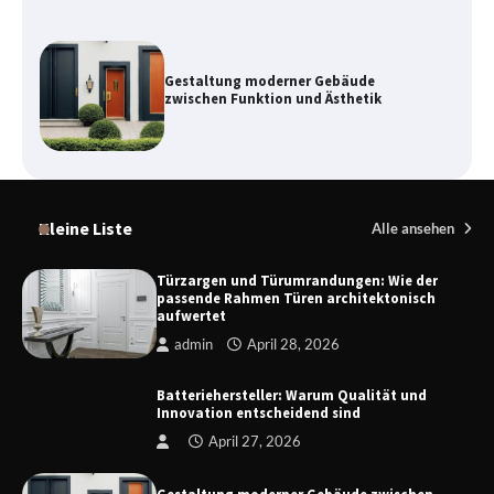
Kupplung und Bremse: Wichtige
Komponenten für die
Fahrzeugsicherheit
Danzig zwischen Geschichte,
Architektur und modernem Tourismus
Kleine Liste
Alle ansehen
Türzargen und Türumrandungen: Wie der
passende Rahmen Türen architektonisch
aufwertet
Funksteuerung Rolladen – Moderne
Steuerungssysteme für mehr Komfort
admin
April 28, 2026
und Sicherheit
Batteriehersteller: Warum Qualität und
Innovation entscheidend sind
Türzargen und Türumrandungen: Wie
April 27, 2026
der passende Rahmen Türen
architektonisch aufwertet