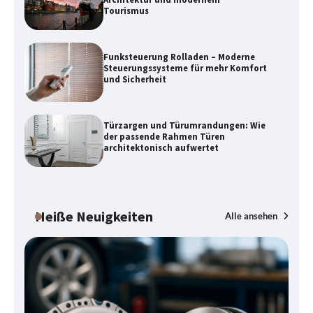
Tourismus
Funksteuerung Rolladen – Moderne
Steuerungssysteme für mehr Komfort
und Sicherheit
Türzargen und Türumrandungen: Wie
Danzig zwischen Geschichte,
der passende Rahmen Türen
Architektur und modernem Tourismus
architektonisch aufwertet
Funksteuerung Rolladen – Moderne
Heiße Neuigkeiten
Alle ansehen
Steuerungssysteme für mehr Komfort
und Sicherheit
Türzargen und Türumrandungen: Wie
der passende Rahmen Türen
architektonisch aufwertet