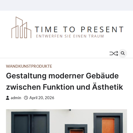
Skip
Preisliste
Karriere
Für
Über
Kontakt
Disclaimer
FAQs
to
das
uns
content
Geschäft
WANDKUNSTPRODUKTE
Gestaltung moderner Gebäude
zwischen Funktion und Ästhetik
admin
April 20, 2026