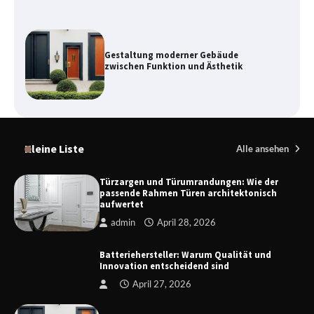
Kupplung und Bremse: Wichtige
Komponenten für die
Fahrzeugsicherheit
Danzig zwischen Geschichte,
Architektur und modernem Tourismus
Kleine Liste
Alle ansehen
Türzargen und Türumrandungen: Wie der
passende Rahmen Türen architektonisch
aufwertet
Funksteuerung Rolladen – Moderne
Steuerungssysteme für mehr Komfort
admin
April 28, 2026
und Sicherheit
Batteriehersteller: Warum Qualität und
Innovation entscheidend sind
Türzargen und Türumrandungen: Wie
April 27, 2026
der passende Rahmen Türen
architektonisch aufwertet