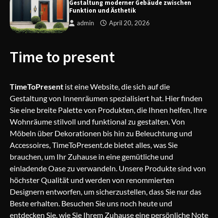
Gestaltung moderner Gebäude zwischen
Funktion und Ästhetik
admin
April 20, 2026
Batteriehersteller: Warum Qualität
und Innovation entscheidend sind
Time to present
TimeToPresent
ist eine Website, die sich auf die
Gestaltung moderner Gebäude
Gestaltung von Innenräumen spezialisiert hat. Hier finden
zwischen Funktion und Ästhetik
Sie eine breite Palette von Produkten, die Ihnen helfen, Ihre
Wohnräume stilvoll und funktional zu gestalten. Von
Möbeln über Dekorationen bis hin zu Beleuchtung und
Accessoires, TimeToPresent.de bietet alles, was Sie
brauchen, um Ihr Zuhause in eine gemütliche und
einladende Oase zu verwandeln. Unsere Produkte sind von
höchster Qualität und werden von renommierten
Designern entworfen, um sicherzustellen, dass Sie nur das
Beste erhalten. Besuchen Sie uns noch heute und
entdecken Sie, wie Sie Ihrem Zuhause eine persönliche Note